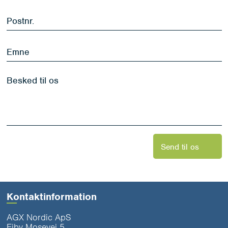
*
Postnr.
*
Emne
Besked
til
os
*
Send til os
Kontaktinformation
AGX Nordic ApS
Ejby Mosevej 5