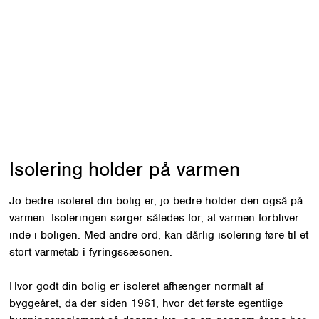
ne fra at blive for varme om sommeren,
r udenfor.
n i øvrigt give problemer med fugt i
yringssæsonen, hvor der så kan dannes
e overflader.
Isolering holder på varmen
Jo bedre isoleret din bolig er, jo bedre holder den også på
varmen. Isoleringen sørger således for, at varmen forbliver
inde i boligen. Med andre ord, kan dårlig isolering føre til et
stort varmetab i fyringssæsonen.
Hvor godt din bolig er isoleret afhænger normalt af
byggeåret, da der siden 1961, hvor det første egentlige