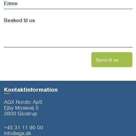
Besked
til
os
*
Send til os
Kontaktinformation
AGX Nordic ApS
Ejby Mosevej 5
2600 Glostrup
+45 31 11 90 00
info@agx.dk