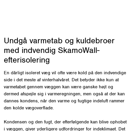
tlf.
31 11 90 00
eller du kan skrive til
Undgå varmetab og kuldebroer
med indvendig SkamoWall-
efterisolering
En dårligt isoleret væg vil ofte være kold på den indvendige
side i det meste af vinterhalvåret. Det betyder ikke kun at
varmetabet gennem væggen kan være ganske højt og
dermed afspejle sig i varmeregningen, men også at der kan
dannes kondens, når den varme og fugtige indeluft rammer
den kolde vægoverflade.
Kondensen og den fugt, der efterfølgende kan blive ophobet
i væggen, giver yderligere udfordringer for indeklimaet. Det