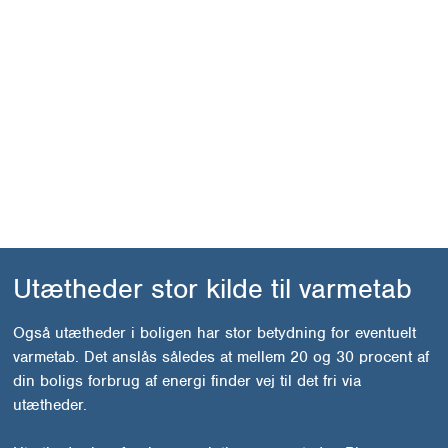
(kondensen) og organiske materialer (st
betyder samtidig, at risikoen for mug o
forøges ganske betragteligt.
Bygningsreglementet nævner da også kul
således et krav, at boligen skal være ko
sådan måde, at der ikke kan opstå kulde
bygningens vægge møder fundamentet.
Utætheder stor kilde til varmetab
Også utætheder i boligen har stor betydning for eventuelt
varmetab. Det anslås således at mellem 20 og 30 procent af
din boligs forbrug af energi finder vej til det fri via
utætheder.