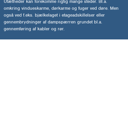
Utætheder kan forekomme rigtig mange steder. Bl.a.
omkring vindueskarme, dørkarme og fuger ved døre. Men
også ved f.eks. bjælkelaget i etageadskillelser eller
gennembrydninger af dampspærren grundet bl.a.
gennemføring af kabler og rør.