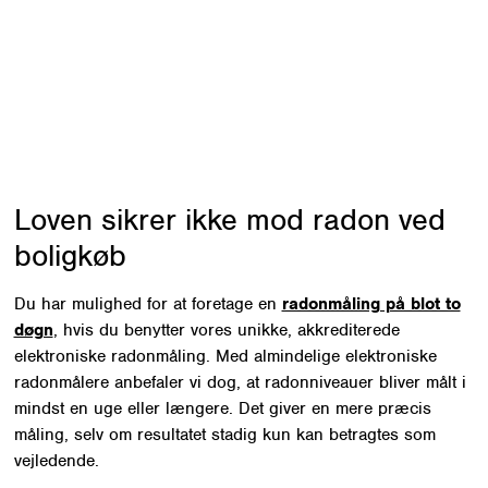
mulighed for målepakker med op
til 6 måleenheder. Kontakt os for
tilbud.
Loven sikrer ikke mod radon ved
boligkøb
Du har mulighed for at foretage en
radonmåling på blot to
døgn
, hvis du benytter vores unikke, akkrediterede
elektroniske radonmåling. Med almindelige elektroniske
radonmålere anbefaler vi dog, at radonniveauer bliver målt i
mindst en uge eller længere. Det giver en mere præcis
måling, selv om resultatet stadig kun kan betragtes som
vejledende.