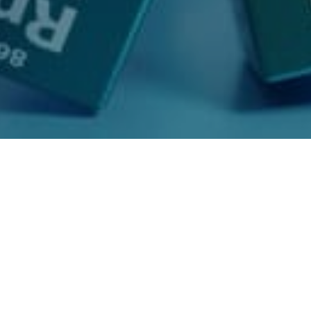
Sådan sikrer du dig mod
radon ved boligkøb
Tag os med på
radonrådgiving
, for der er ingen officielle
regler omkring radonsikring i forbindelse med boligkøb.
Det er dog flere gange blevet drøftet på politisk plan, at
det burde være en del af de efterhånden obligatoriske
tilstandsrapporter.