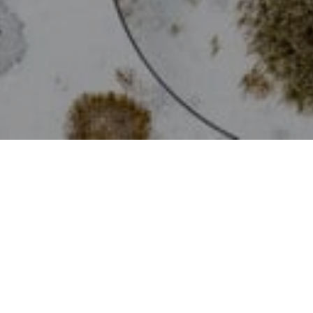
Vælg den rigtige test for
skimmelsvamp
Valget afhænger først og fremmest af, om du vil teste
synlig skimmelsvamp på en overflade eller undersøge tegn
på skjult skimmelsvamp i luft eller støv.