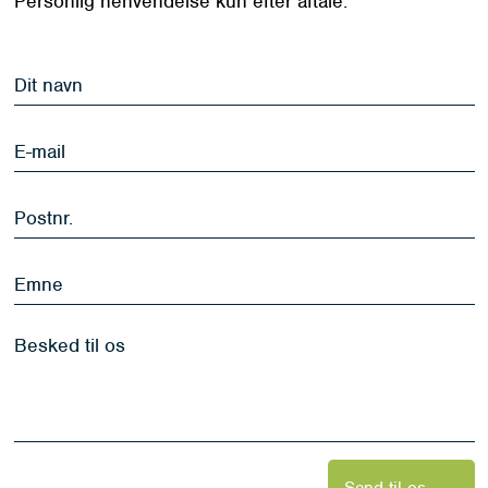
Personlig henvendelse kun efter aftale.
Dit
navn
*
E-
mail
*
Postnr.
*
Emne
Besked
til
os
*