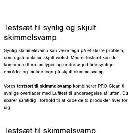
2.400,00 kr..
1.990,00 kr..
støvet overflade, f.eks. oven på en
en faglig indikation af, om der er
reol eller et andet sted, hvor der
tegn på skjult skimmelvækst.
sjældent bliver gjort rent. Prøven
Prøven analyseres på
analyseres på laboratoriet, og du
laboratorium, og du modtager en
Testsæt til synlig og skjult
får resultatet pr. e-mail. Testen
rapport pr. e-mail.
sendes direkte fra laboratoriet,
skimmelsvamp
og der medfølger svaremballage.
Du skal selv betale
Synlig skimmelsvamp kan være tegn på et større problem,
porto/pakkelabel, når prøven
som også omfatter skjult vækst. Med et testsæt kan du
sendes retur til laboratoriet.
NB!
kombinere flere testtyper og undersøge både synlige
Testen bør anvendes hurtigst
muligt efter modtagelse, da den
områder og mulige tegn på skjult skimmelsvamp.
har begrænset holdbarhed.
Vores
testsæt til skimmelsvamp
kombinerer PRO-Clean til
synlige overflader med Lufttest til undersøgelse af luften. Du
sparer samtidig i forhold til at købe de to produkter hver for
sig.
Testsæt til skimmelsvamp