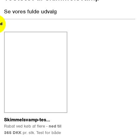
Se vores fulde udvalg
ud
ud
Læs mere
Skimmelsvamp-testsæt
Rabat ved køb af flere -
ned til
365 DKK
pr. stk. Test for både