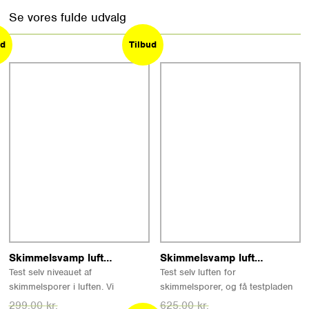
Se vores fulde udvalg
ud
Tilbud
ud
Tilbud
Læs mere
Læs mere
Skimmelsvamp lufttest
Skimmelsvamp lufttest med laboratorieanalyse
Test selv niveauet af
Test selv luften for
skimmelsporer i luften. Vi
skimmelsporer, og få testpladen
anbefaler normalt to test: Én
analyseret på vores laboratorium.
Den
Den
Den
Den
299,00
kr.
625,00
kr.