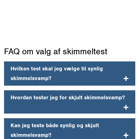
s
fugt- og skimmelundersøgelse
.
FAQ om valg af skimmeltest
Hvilken test skal jeg vælge til synlig
skimmelsvamp?
Hvordan tester jeg for skjult skimmelsvamp?
Kan jeg teste både synlig og skjult
skimmelsvamp?