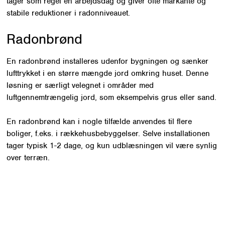
tager som regel én arbejdsdag og giver ofte markante og
stabile reduktioner i radonniveauet.
Radonbrønd
En radonbrønd installeres udenfor bygningen og sænker
lufttrykket i en større mængde jord omkring huset. Denne
løsning er særligt velegnet i områder med
luftgennemtrængelig jord, som eksempelvis grus eller sand.
En radonbrønd kan i nogle tilfælde anvendes til flere
boliger, f.eks. i rækkehusbebyggelser. Selve installationen
tager typisk 1-2 dage, og kun udblæsningen vil være synlig
over terræn.