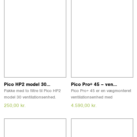
med fjernbetjening, app eller
stemmestyring. Montage kan
tilbydes efter aftale.
Læs mere
Læs mere
Pico HP2 model 30 filtre
Pico Pro+ 45 – ventilation med varmegenvinding til større rum
Pakke med to filtre til Pico HP2
Pico Pro+ 45 er en vægmonteret
model 30 ventilationsenhed.
ventilationsenhed med
Filtrene kan rengøres, men bør
varmegenvinding til ét rum på op
250,00
kr.
4.590,00
kr.
udskiftes efter behov - dog
til 41 m². Modellen er velegnet til
mindst hvert tredje år.
større enkeltrum, har lavt
strømforbrug og kan styres med
fjernbetjening, app eller
stemmestyring. Montage kan