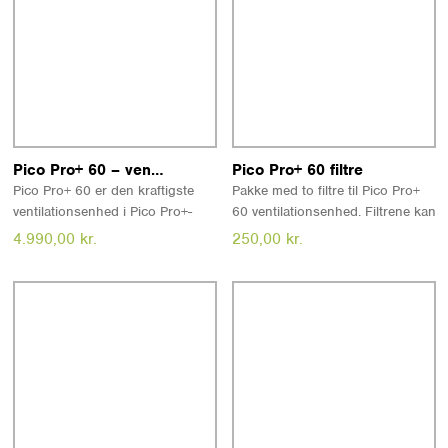
Læs mere
Læs mere
Pico Pro+ 60 – ventilation med høj kapacitet og varmegenvinding
Pico Pro+ 60 filtre
Pico Pro+ 60 er den kraftigste
Pakke med to filtre til Pico Pro+
ventilationsenhed i Pico Pro+-
60 ventilationsenhed. Filtrene kan
serien. Den er beregnet til ét rum
rengøres, men bør udskiftes efter
4.990,00
kr.
250,00
kr.
på op til 54 m² og kombinerer
behov - dog mindst hvert tredje
høj kapacitet med
år.
varmegenvinding, lavt
strømforbrug og styring via
fjernbetjening, app eller stemme.
Montage kan tilbydes efter aftale.