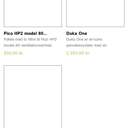
Læs mere
Læs mere
Pico HP2 model 80 filtre
Duka One
Pakke med to filtre til Pico HP2
Duka One er et-rums
model 80 ventilationsenhed.
genvekssystem med en
Filtrene kan rengøres, men bør
varmegenvindingsgrad på op til
250,00
kr.
5.350,00
kr.
udskiftes efter behov - dog
95%. Løsningen indeholder en
mindst hvert tredje år.
fjernbetjening. Tilbydes også inkl.
montage (kontakt os for tilbud).