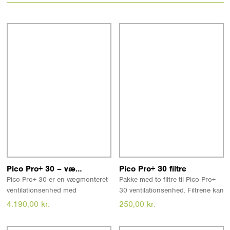
Læs mere
Læs mere
Pico Pro+ 30 – vægmonteret ventilation med varmegenvinding
Pico Pro+ 30 filtre
Pico Pro+ 30 er en vægmonteret
Pakke med to filtre til Pico Pro+
ventilationsenhed med
30 ventilationsenhed. Filtrene kan
varmegenvinding til ét rum på op
rengøres, men bør udskiftes efter
4.190,00
kr.
250,00
kr.
til 27 m². Enheden er lydsvag, har
behov - dog mindst hvert tredje
lavt strømforbrug og kan styres
år.