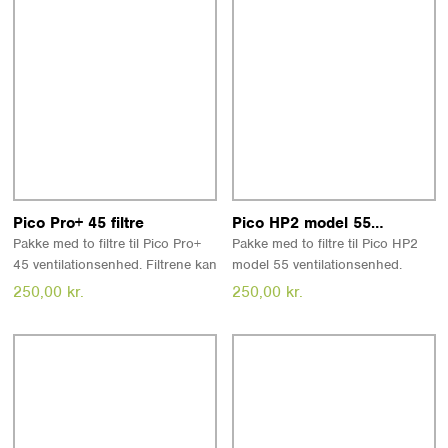
tilbydes efter aftale.
Læs mere
Læs mere
Pico Pro+ 45 filtre
Pico HP2 model 55 filtre
Pakke med to filtre til Pico Pro+
Pakke med to filtre til Pico HP2
45 ventilationsenhed. Filtrene kan
model 55 ventilationsenhed.
rengøres, men bør udskiftes efter
Filtrene kan rengøres, men bør
250,00
kr.
250,00
kr.
behov - dog mindst hvert tredje
udskiftes efter behov - dog
år.
mindst hvert tredje år.