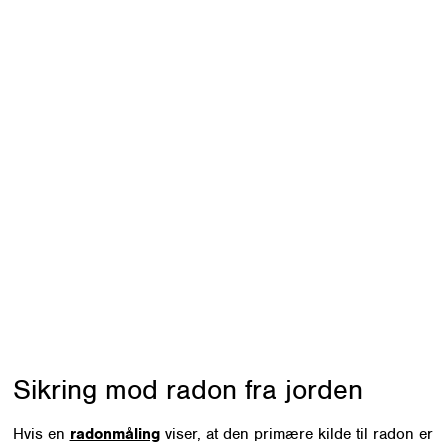
effektivt fjernes, når den gør.
For at vælge den rigtige løsning er det a
hvor radon kommer fra. Radon i bygning
Jorden under bygningen
Byggematerialer
Drikkevand
I nogle tilfælde er én enkelt foranstaltnin
mens det i andre tilfælde er nødvendigt 
løsninger for at opnå et tilfredsstillende r
Sikring mod radon fra jorden
Hvis en
radonmåling
viser, at den primære kilde til radon er