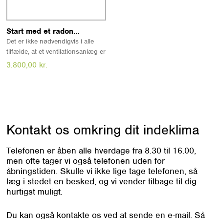
Læs mere
Start med et radoneftersyn
Det er ikke nødvendigvis i alle
tilfælde, at et ventilationsanlæg er
den mest effektive eller eneste
3.800,00
kr.
nødvendige løsning. Derfor kan
det være en rigtig god ide at
starte med et radoneftersyn,
inden du iværksætter
radonsikring. Kontakt os for at
høre nærmere eller bestille.
Kontakt os omkring
dit indeklima
Telefonen er åben alle hverdage fra 8.30 til 16.00,
men ofte tager vi også telefonen uden for
åbningstiden. Skulle vi ikke lige tage telefonen, så
læg i stedet en besked, og vi vender tilbage til dig
hurtigst muligt.
Du kan også kontakte os ved at sende en e-mail. Så