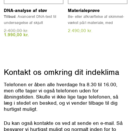
har begrænset holdbarhed.
Læs mere
Læs mere
DNA-analyse af støv
Materialeprøve
Tilbud
. Avanceret DNA-test til
Be- eller afkræftelse af skimmel-
undersøgelse af skjult
vækst på/i materiale, med
skimmelsvamp i bygningen.
arts/slægtsbestemmelse, via
Den
Den
2.400,00
kr.
2.490,00
kr.
oprindelige
aktuelle
1.990,00
kr.
Testen analyserer støv for
mikroskopi. Du får samtidig svar
pris
pris
skimmelsvamp-DNA og kan give
på, om der er spor af andre typer
var:
er:
2.400,00 kr..
1.990,00 kr..
en faglig indikation af, om der er
svamp, f.eks. ægte hussvamp,
tegn på skjult skimmelvækst.
tømmersvamp osv.
Prøven analyseres på
laboratorium, og du modtager en
Kontakt os omkring
dit indeklima
rapport pr. e-mail.
Telefonen er åben alle hverdage fra 8.30 til 16.00,
men ofte tager vi også telefonen uden for
åbningstiden. Skulle vi ikke lige tage telefonen, så
læg i stedet en besked, og vi vender tilbage til dig
hurtigst muligt.
Du kan også kontakte os ved at sende en e-mail. Så
besvarer vi hurtigst muligt og normalt inden for to