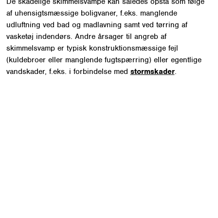
De skadelige skimmelsvampe kan således opstå som følge
af uhensigtsmæssige boligvaner, f.eks. manglende
udluftning ved bad og madlavning samt ved tørring af
vasketøj indendørs. Andre årsager til angreb af
skimmelsvamp er typisk konstruktionsmæssige fejl
(kuldebroer eller manglende fugtspærring) eller egentlige
vandskader, f.eks. i forbindelse med
stormskader
.