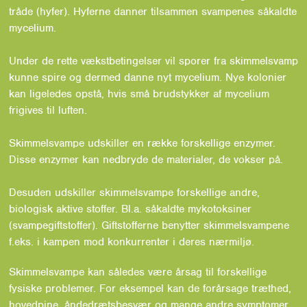
tråde (hyfer). Hyferne danner tilsammen svampenes såkaldte
mycelium.
Under de rette vækstbetingelser vil sporer fra skimmelsvamp
kunne spire og dermed danne nyt mycelium. Nye kolonier
kan ligeledes opstå, hvis små brudstykker af mycelium
frigives til luften.
Skimmelsvampe udskiller en række forskellige enzymer.
Disse enzymer kan nedbryde de materialer, de vokser på.
Desuden udskiller skimmelsvampe forskellige andre,
biologisk aktive stoffer. Bl.a. såkaldte mykotoksiner
(svampegiftstoffer). Giftstofferne benytter skimmelsvampene
f.eks. i kampen mod konkurrenter i deres nærmiljø.
Skimmelsvampe kan således være årsag til forskellige
fysiske problemer. For eksempel kan de forårsage træthed,
hovedpine, åndedrætsbesvær og mange andre symptomer,