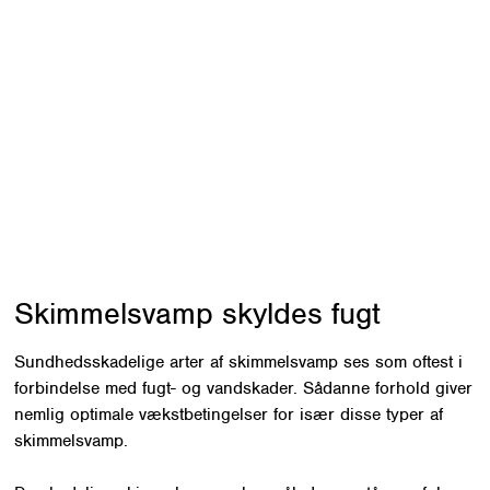
 over hundredtusinde forskellige arter af
af disse er det typisk de samme 50-100
 bygninger. De naturligt forekommende
p, der finder vej til boligen fra luften
om udgangspunkt ikke problemer. Først
på en fugtig overflade hvor der også er
til stede, kan den spire og danne
ideret angreb af skimmelsvamp.
Skimmelsvamp skyldes fugt
Sundhedsskadelige arter af skimmelsvamp ses som oftest i
forbindelse med fugt- og vandskader. Sådanne forhold giver
nemlig optimale vækstbetingelser for især disse typer af
skimmelsvamp.