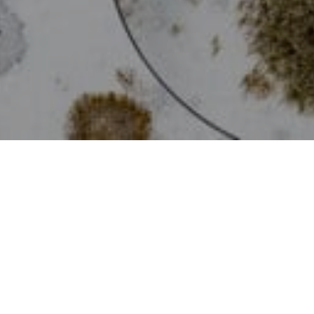
Skimmelsvamp
Skimmelsvamp er ikke et rart bekendtskab. I hvert fald
ikke, hvis man har fået det ind i boligen eller
virksomheden. For ikke kun er det grimt at se på og kan
være ildelugtende, men er ofte også direkte
sundhedsskadeligt.
Døjer du med helbredsgener, der evt. kan tilskrives