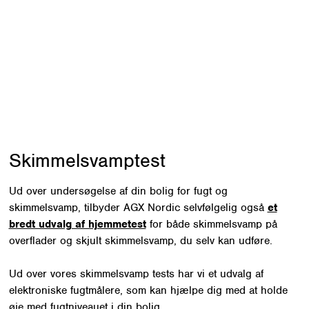
Du kan også vælge at få foretaget
en und
og skimmelsvamp
i din bolig. En unders
skimmelsvamp indeholder som udgangspu
en bygningsgennemgang, udtagning af di
samt en rapport med anbefalinger til, h
skimmelsvampen til livs.
Skimmelsvamptest
Ud over undersøgelse af din bolig for fugt og
skimmelsvamp, tilbyder AGX Nordic selvfølgelig også
et
bredt udvalg af hjemmetest
for både skimmelsvamp på
overflader og skjult skimmelsvamp, du selv kan udføre.
Ud over vores skimmelsvamp tests har vi et udvalg af
elektroniske fugtmålere, som kan hjælpe dig med at holde
øje med fugtniveauet i din bolig.