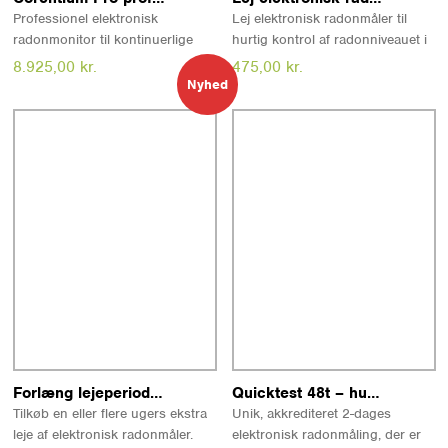
Professionel elektronisk
Lej elektronisk radonmåler til
radonmonitor til kontinuerlige
hurtig kontrol af radonniveauet i
radonmålinger (CRM). Corentium
bolig, kælder eller kontor.
8.925,00
kr.
475,00
kr.
Pro har fire præcise sensorer,
Måleren viser radonværdier
Nyhed
Bluetooth til app, USB til
direkte på displayet. Dansk
Nyhed
pc/software, og måler også
vejledning og returfragt med
temperatur, lufttryk og
pakkelabel er inkluderet.
NB!
Den
luftfugtighed. Bestillingsvare med
anførte pris er for en uges leje.
ny kalibrering.
Du kan som tilkøb forlænge
lejeperioden med ekstra uger til
kun 125,00 DKK pr. uge.
Læs mere
Læs mere
Forlæng lejeperioden (radonmåler)
Quicktest 48t – hurtig radonmåling ved boligkøb og boligsalg
Tilkøb en eller flere ugers ekstra
Unik, akkrediteret 2-dages
leje af elektronisk radonmåler.
elektronisk radonmåling, der er