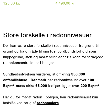
Hver ekstra uge koster 125,00
særligt velegnet ved køb og salg
125,00
kr.
4.490,00
kr.
kroner.
af bolig. Målingen udføres med 2
elektroniske måleenheder over
48 timer og giver et
dokumenterbart resultat for
måleperioden, inkl. time-for-time
graf over radonvariation.
Store forskelle i radonniveauer
Quicktest 48t kan udføres året
rundt. Måleenhederne registrerer
Der kan være store forskelle i radonniveauer fra grund til
også temperatur, luftfugtighed og
grund og fra område til område. Jordbundsforhold som
bevægelse for at kontrollere, at
klippegrund, sten og moræneler øger risikoen for forhøjede
målingen er udført korrekt. Fragt,
returfragt til laboratoriet og
radonkoncentrationer i boliger.
online analyseresultat er
inkluderet.
NB!
Der er også
Sundhedsstyrelsen vurderer, at omkring
350.000
mulighed for målepakker med op
enfamiliehuse i Danmark
har radonniveauer over
100
til 6 måleenheder. Kontakt os for
Bq/m³
, mens cirka
65.000 boliger
ligger over
200 Bq/m³
.
tilbud.
Har du for meget radon i boligen, kan radonniveauet kun
fastslås ved brug af
radonmålere
.