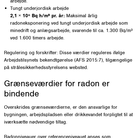
arbejde.
Tungt underjordisk arbejde
2,1 × 10⁶ Bq h/m³ pr. år:
Maksimal årlig
radoneksponering ved tungt underjordisk arbejde som
minedrift og anlægsarbejde, svarende til ca. 1.300 Bq/m³
ved 1.600 timers arbejde.
Regulering og forskrifter: Disse værdier reguleres ifølge
Arbejdstilsynets bekendtgørelse (AFS 2015:7), tilgængelige
på strålesikkerhedsstyrelsens websted.
Grænseværdier for radon er
bindende
Overskrides grænseværdierne, er den ansvarlige for
bygningen, arbejdspladsen eller drikkevandet forpligtet til at
iværksætte nødvendige tiltag.
Radonniveauer over referenceniveauet anses som