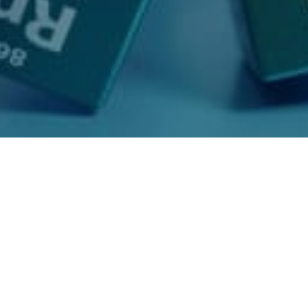
Radon grænseværdier
Grænse- og vejledende værdier for radon er fastsat i
samarbejde mellem relevante myndigheder. Her kan du
læse om gældende grænseværdier for radon i blandt
andet indendørs luft, drikkevand og på arbejdspladser i
Danmark.