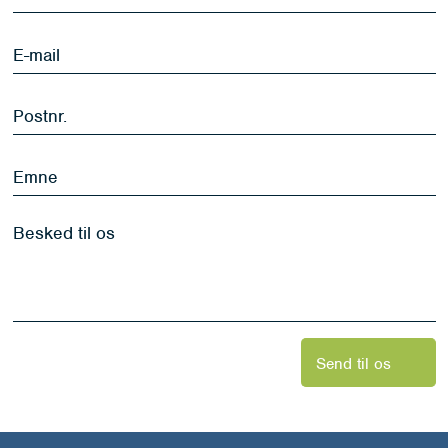
navn
*
E-
mail
*
Postnr.
*
Emne
Besked
til
os
*
Send til os