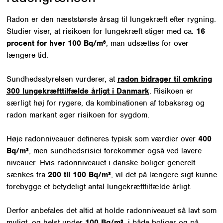
Radon er den næststørste årsag til lungekræft efter rygning.
Studier viser, at risikoen for lungekræft stiger med ca.
16
procent for hver 100 Bq/m³
, man udsættes for over
længere tid.
Sundhedsstyrelsen vurderer, at
radon bidrager til omkring
300 lungekræfttilfælde årligt i Danmark
. Risikoen er
særligt høj for rygere, da kombinationen af tobaksrøg og
radon markant øger risikoen for sygdom.
Høje radonniveauer defineres typisk som værdier over
400
Bq/m³
, men sundhedsrisici forekommer også ved lavere
niveauer. Hvis radonniveauet i danske boliger generelt
sænkes fra
200 til 100 Bq/m³
, vil det på længere sigt kunne
forebygge et betydeligt antal lungekræfttilfælde årligt.
Derfor anbefales det altid at holde radonniveauet så lavt som
muligt, og helst under
100 Bq/m³
, i både boliger og på