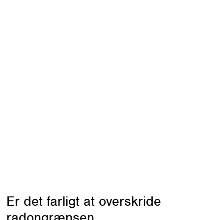
radon farligt?
ært ind i bygninger fra jorden gennem
r i fundamentet. Når radon indåndes,
aktiv stråling i lungerne.
igt til andre radioaktive stoffer, blandt
e stoffer kan binde sig til støvpartikler,
tter sig i lungevævet, hvor de kan
 længere tid og øge risikoen for kræft.
er en række af
symptomer på radon
.
Er det farligt at overskride
radongrænsen