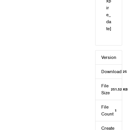
xp
ir
e_
da
te]
Version
Download
25
File
251.52 KB
Size
File
1
Count
Create