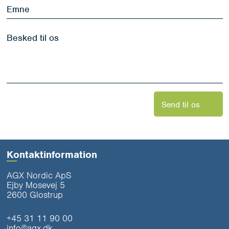
Emne
Besked
til
os
*
Send til os
Kontaktinformation
AGX Nordic ApS
Ejby Mosevej 5
2600 Glostrup
+45 31 11 90 00
info@agx.dk