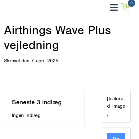
0
Hop
0
til
indholdet
Airthings Wave Plus
vejledning
Skrevet
den
7. april 2025
[feature
Seneste 3 indlæg
d_image
]
Ingen indlæg
Do