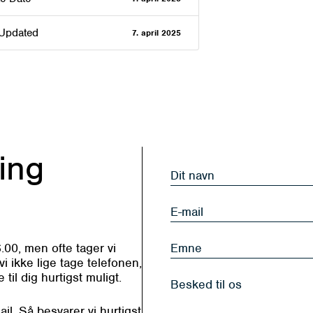
 Updated
7. april 2025
ing
Dit
navn
*
E-
mail
*
Emne
.00, men ofte tager vi
i ikke lige tage telefonen,
til dig hurtigst muligt.
Besked
til
l. Så besvarer vi hurtigst
os