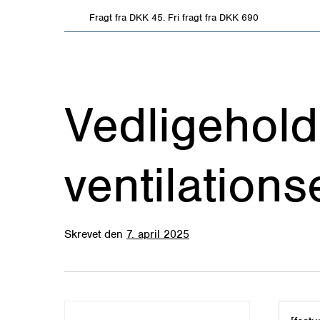
Hop
Fragt fra DKK 45. Fri fragt fra DKK 690
til
indholdet
Vedligehold
ventilation
Skrevet
den
7. april 2025