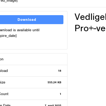
ured_image]
Vedlige
Download
Pro+-ve
wnload is available until
xpire_date]
ion
load
18
Size
555.24 KB
Count
1
e Date
7. april 2025