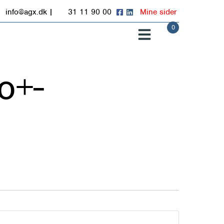
info@agx.dk
|
31 11 90 00
Mine sider
0
0
o+-