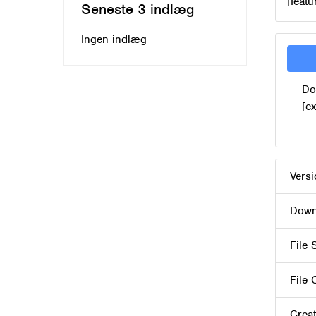
[feat
Seneste 3 indlæg
Ingen indlæg
Do
[e
Vers
Down
File 
File 
Creat