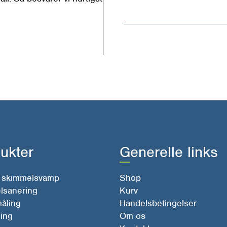
*
ukter
Generelle links
r skimmelsvamp
Shop
lsanering
Kurv
åling
Handelsbetingelser
ing
Om os